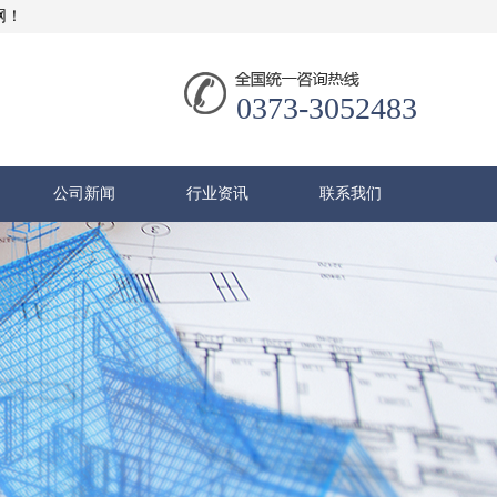
网！
0373-3052483
公司新闻
行业资讯
联系我们